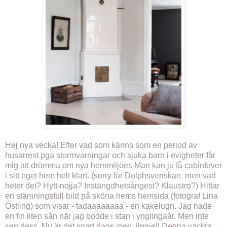
Hej nya vecka! Efter vad som känns som en period av
husarrest pga stormvarningar och sjuka barn i evigheter får
mig att drömma om nya hemmiljöer. Man kan ju få cabinfever
i sitt eget hem helt klart. (sorry för Dolphsvenskan, men vad
heter det? Hytt-nojja? Instängdhetsångest? Klaustro?) Hittar
en stämningsfull bild på sköna hems hemsida (fotograf Lina
Östling) som visar - tadaaaaaaaa - en kakelugn. Jag hade
en fin liten sån när jag bodde i stan i ynglingaår. Men inte
sen dess. Nu är det snart dags igen, jippie!! Denna vackra